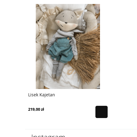
Lisek Kajetan
Dresik Sło
219,00 zł
65,00 zł