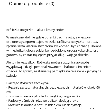
Opinie o produkcie (0)
Króliczka Różyczka – lalka z krainy snów
W magicznej dolinie, gdzie poranki pachną różą, a wieczory
otulone są szeptem bajek, mieszka Króliczka Różyczka – urocza,
ręcznie szyta laleczka stworzona, by kochać i być kochaną. Ubrana
w mięciutką tiulową sukienkę i ozdobiona uroczą kokardką, jest
gotowa, by zostać najlepszą przyjaciółką Twojego dziecka.
Ale to nie wszystko… Różyczkę możesz uczynić naprawdę
wyjątkową – dzięki personalizowanemu haftowi z imieniem
dziecka. To sprawi, że stanie się pamiątką na całe życie – jedyną na
świecie.
Dlaczego Różyczka zachwyca?
• Ręcznie szyta z naturalnych, bezpiecznych materiałów, około 60
cm
• Tiulowa sukienka jak z bajki i miękkie, długie uszka
• Radosny uśmiech i różowe policzki dodają uroku
• Możliwość dodania haftu z imieniem lub dedykacją