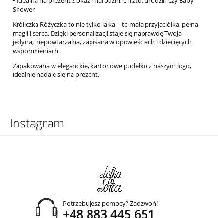
• Idealna na prezent z okazji narodzin, chrztu, urodzin czy Baby
Shower
Króliczka Różyczka to nie tylko lalka – to mała przyjaciółka, pełna
magii i serca. Dzięki personalizacji staje się naprawdę Twoja –
jedyna, niepowtarzalna, zapisana w opowieściach i dziecięcych
wspomnieniach.
Zapakowana w eleganckie, kartonowe pudełko z naszym logo,
idealnie nadaje się na prezent.
Instagram
Potrzebujesz pomocy? Zadzwoń!
+48 883 445 651