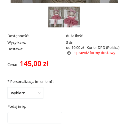
Dostępność:
duża ilość
Wysyłka w:
3 dni
od 19,00 zł
- Kurier DPD
(Polska)
Dostawa:
sprawdź formy dostawy
Cena nie zawiera ewentualnych kosztów płatności
145,00 zł
Cena:
*
Personalizacja imieniem?:
Podaj imię: