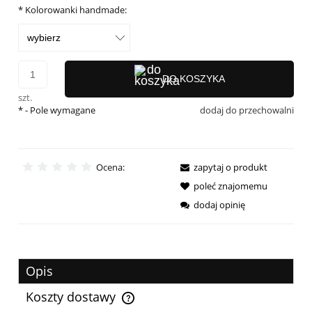
*
Kolorowanki handmade:
DO KOSZYKA
szt.
*
- Pole wymagane
dodaj do przechowalni
Ocena:
zapytaj o produkt
poleć znajomemu
dodaj opinię
Opis
Koszty dostawy
Cena nie zawiera ewentualnych kosztów płatności