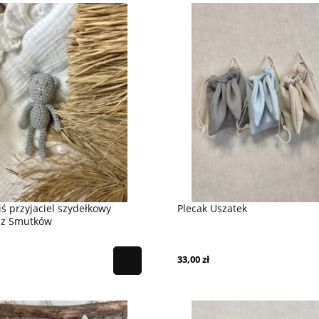
ś przyjaciel szydełkowy
Plecak Uszatek
cz Smutków
33,00 zł