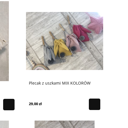
Plecak z uszkami MIX KOLORÓW
29,00 zł