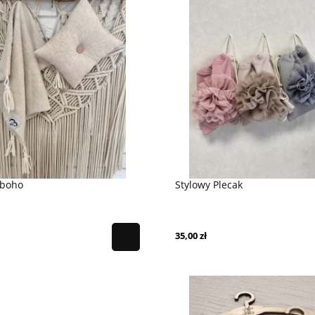
 boho
Stylowy Plecak
neczna przygoda
Plażowe Ponczo
59,00 zł
35,00 zł