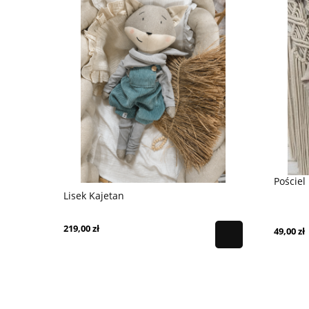
Pościel
Lisek Kajetan
Dresik Sło
219,00 zł
65,00 zł
49,00 zł