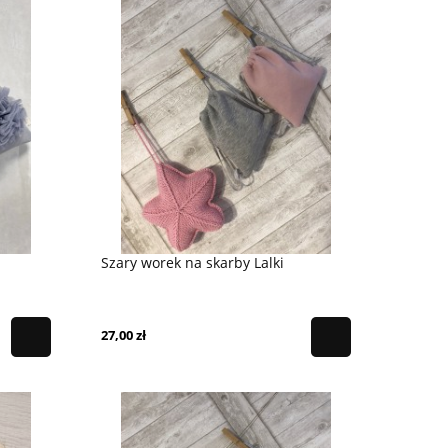
Szary worek na skarby Lalki
Baletnica Marta
Gąska Balbinka
139,00 zł
33,99 zł
27,00 zł