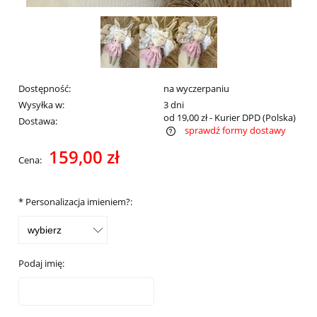
Dostępność:
na wyczerpaniu
Wysyłka w:
3 dni
od 19,00 zł
- Kurier DPD
(Polska)
Dostawa:
sprawdź formy dostawy
Cena nie zawiera ewentualnych kosztów płatności
159,00 zł
Cena:
*
Personalizacja imieniem?:
Podaj imię: