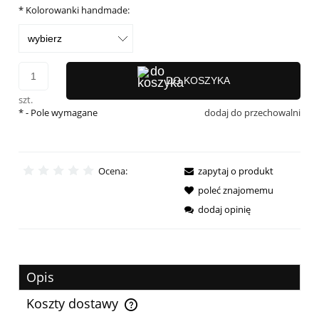
*
Kolorowanki handmade:
DO KOSZYKA
szt.
*
- Pole wymagane
dodaj do przechowalni
Ocena:
zapytaj o produkt
poleć znajomemu
dodaj opinię
Opis
Koszty dostawy
Cena nie zawiera ewentualnych kosztów płatności