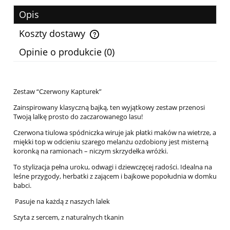
Opis
Koszty dostawy
Cena nie zawiera ewentualnych kosztów płatności
Opinie o produkcie (0)
Zestaw “Czerwony Kapturek”
Zainspirowany klasyczną bajką, ten wyjątkowy zestaw przenosi
Twoją lalkę prosto do zaczarowanego lasu!
Czerwona tiulowa spódniczka wiruje jak płatki maków na wietrze, a
miękki top w odcieniu szarego melanżu ozdobiony jest misterną
koronką na ramionach – niczym skrzydełka wróżki.
To stylizacja pełna uroku, odwagi i dziewczęcej radości. Idealna na
leśne przygody, herbatki z zającem i bajkowe popołudnia w domku
babci.
Pasuje na każdą z naszych lalek
Szyta z sercem, z naturalnych tkanin