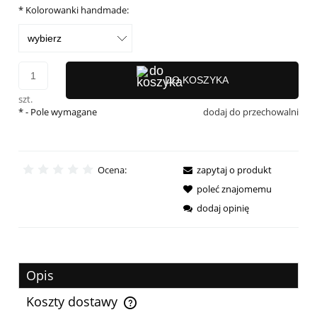
*
Kolorowanki handmade:
DO KOSZYKA
szt.
*
- Pole wymagane
dodaj do przechowalni
Ocena:
zapytaj o produkt
poleć znajomemu
dodaj opinię
Opis
Koszty dostawy
Cena nie zawiera ewentualnych kosztów płatności