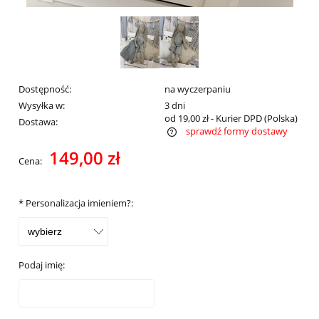
Dostępność:
na wyczerpaniu
Wysyłka w:
3 dni
od 19,00 zł
- Kurier DPD
(Polska)
Dostawa:
sprawdź formy dostawy
Cena nie zawiera ewentualnych kosztów płatności
149,00 zł
Cena:
*
Personalizacja imieniem?:
Podaj imię: