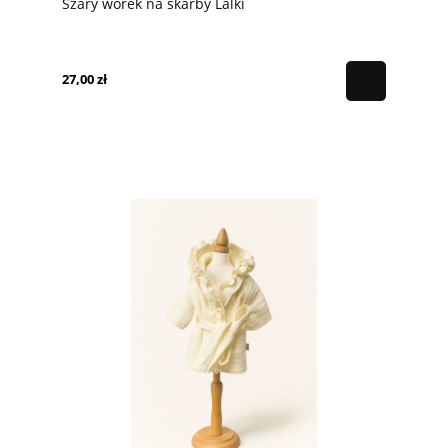
Szary worek na skarby Lalki
27,00 zł