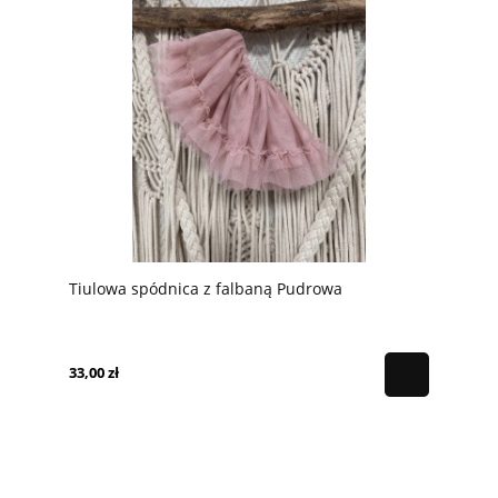
Tiulowa spódnica z falbaną Pudrowa
33,00 zł